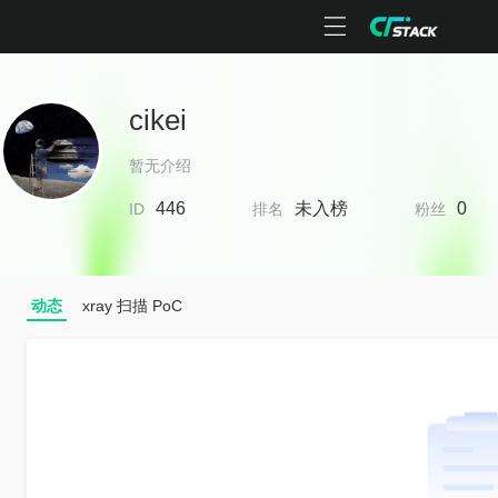
cikei
暂无介绍
446
未入榜
0
ID
排名
粉丝
动态
xray 扫描 PoC