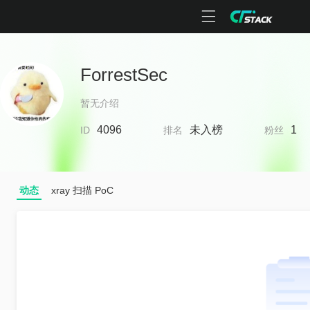
ForrestSec
暂无介绍
4096
未入榜
1
ID
排名
粉丝
动态
xray 扫描 PoC