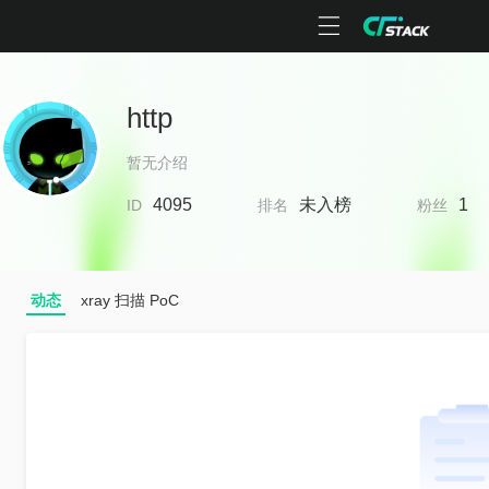
http
暂无介绍
4095
未入榜
1
ID
排名
粉丝
动态
xray 扫描 PoC