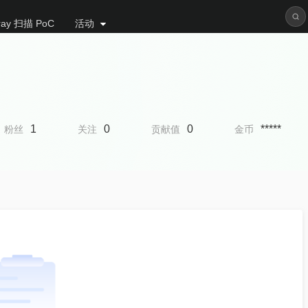
ray 扫描 PoC
活动
1
0
0
*****
粉丝
关注
贡献值
金币