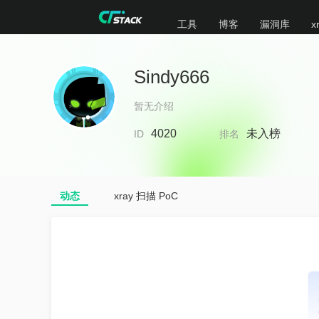
工具
博客
漏洞库
x
Sindy666
暂无介绍
4020
未入榜
ID
排名
动态
xray 扫描 PoC