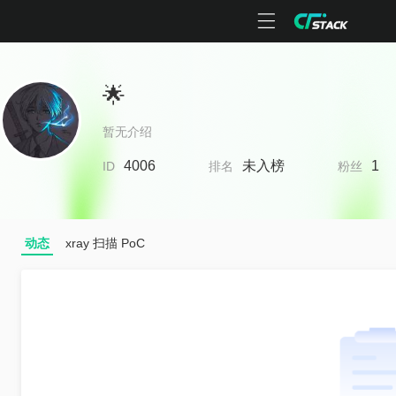
🌟
暂无介绍
4006
未入榜
1
ID
排名
粉丝
动态
xray 扫描 PoC