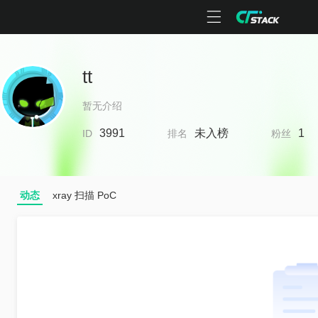
tt
暂无介绍
3991
未入榜
1
ID
排名
粉丝
动态
xray 扫描 PoC