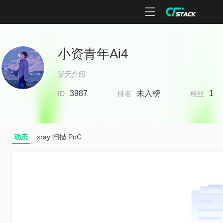
小资青年Ai4
暂无介绍
3987
未入榜
1
ID
排名
粉丝
动态
xray 扫描 PoC