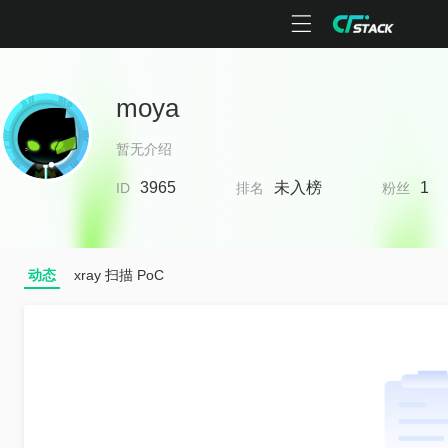
moya
暂无介绍
3965
未入榜
1
ID
排名
粉丝
动态
xray 扫描 PoC