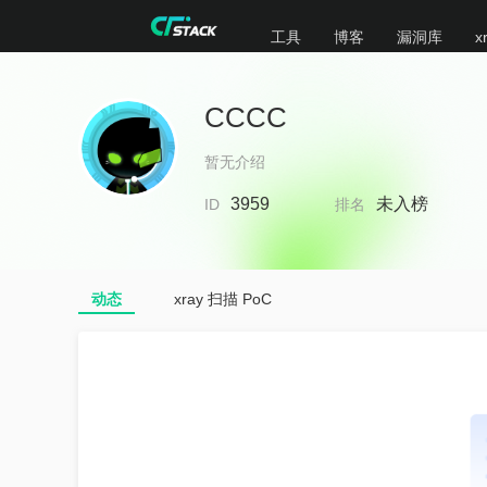
工具
博客
漏洞库
x
CCCC
暂无介绍
3959
未入榜
ID
排名
动态
xray 扫描 PoC