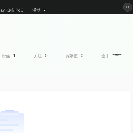
ray 扫描 PoC
活动
1
0
0
*****
粉丝
关注
贡献值
金币