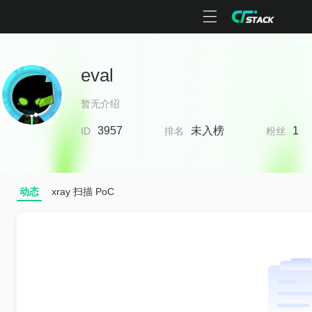
eval
暂无介绍
3957
未入榜
1
ID
排名
粉丝
动态
xray 扫描 PoC