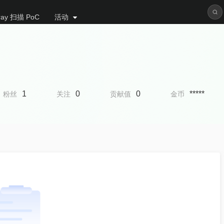
ray 扫描 PoC
活动
1
0
0
*****
粉丝
关注
贡献值
金币