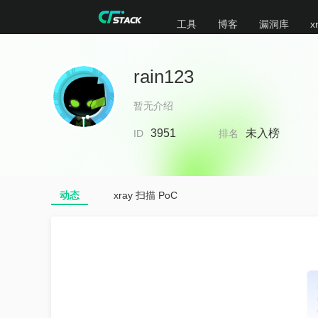
工具
博客
漏洞库
x
rain123
暂无介绍
3951
未入榜
ID
排名
动态
xray 扫描 PoC