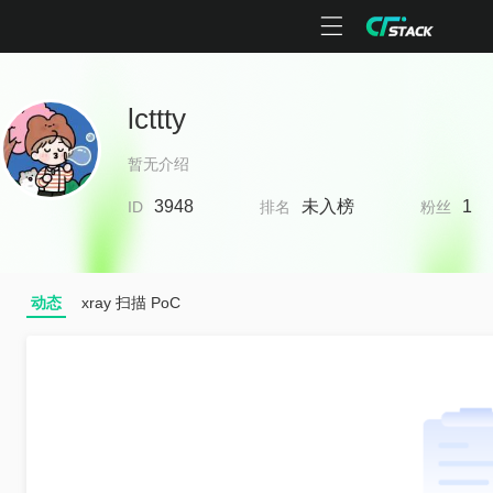
lcttty
暂无介绍
3948
未入榜
1
ID
排名
粉丝
动态
xray 扫描 PoC