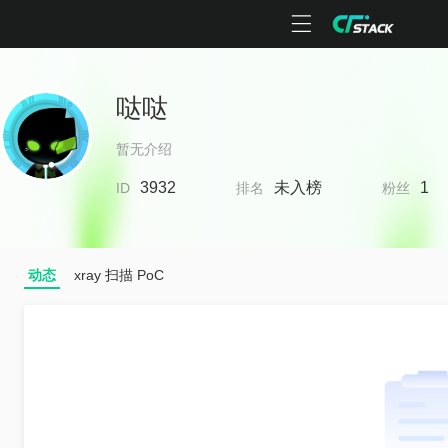
哒哒
暂无介绍
3932
未入榜
1
ID
排名
粉丝
动态
xray 扫描 PoC