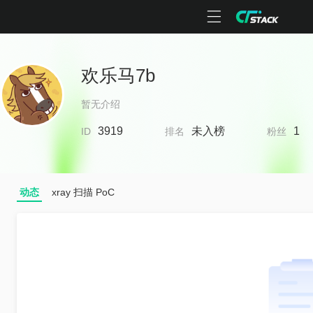
欢乐马7b
暂无介绍
3919
未入榜
1
ID
排名
粉丝
动态
xray 扫描 PoC