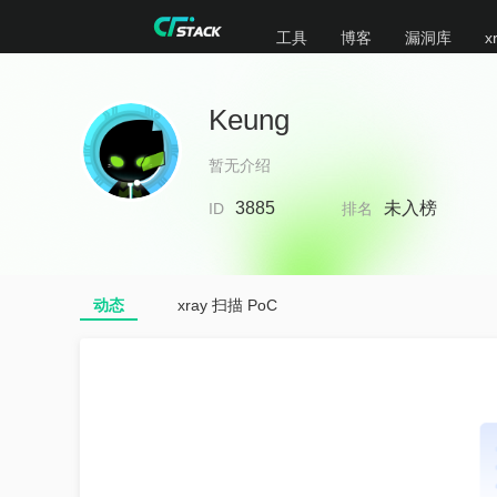
工具
博客
漏洞库
x
Keung
暂无介绍
3885
未入榜
ID
排名
动态
xray 扫描 PoC