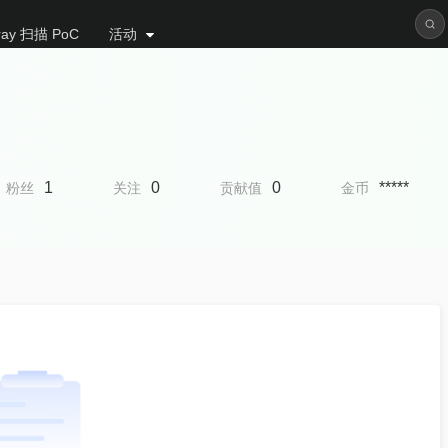
ray 扫描 PoC
活动
1
0
0
*****
粉丝
关注
贡献值
金币