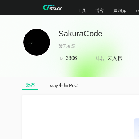
工具
博客
漏洞库
x
SakuraCode
暂无介绍
3806
未入榜
ID
排名
动态
xray 扫描 PoC