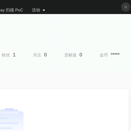
ray 扫描 PoC
活动
1
0
0
*****
粉丝
关注
贡献值
金币