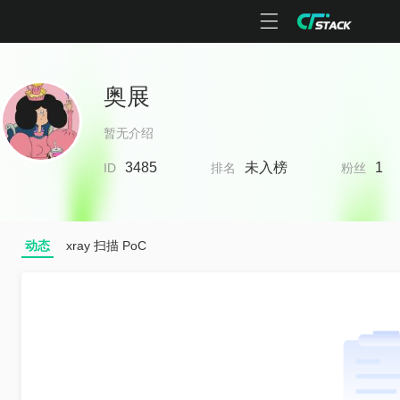
奥展
暂无介绍
3485
未入榜
1
ID
排名
粉丝
动态
xray 扫描 PoC