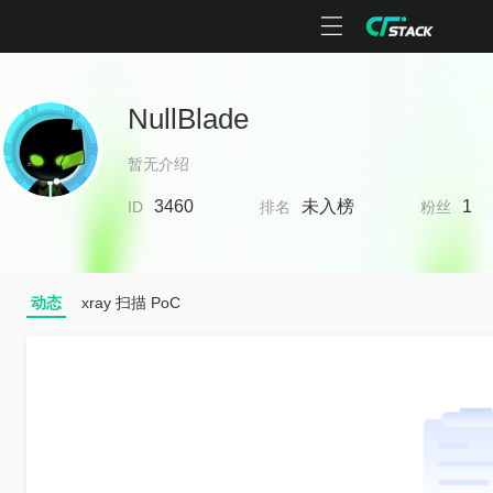
NullBlade
暂无介绍
3460
未入榜
1
ID
排名
粉丝
动态
xray 扫描 PoC