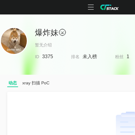
爆炸妹🌝
暂无介绍
3375
未入榜
1
ID
排名
粉丝
动态
xray 扫描 PoC