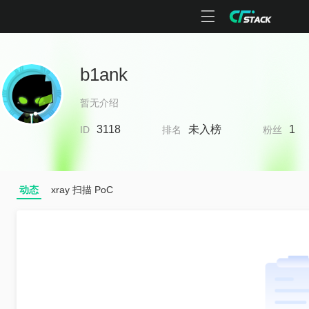
b1ank
暂无介绍
3118
未入榜
1
ID
排名
粉丝
动态
xray 扫描 PoC