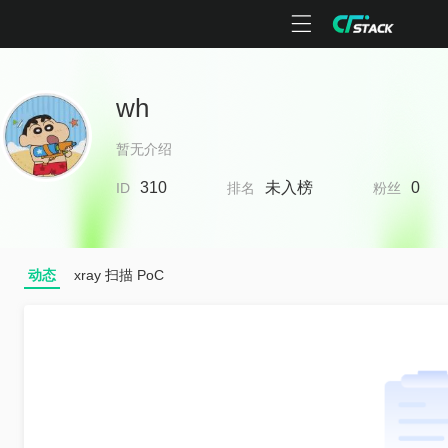
wh
暂无介绍
310
未入榜
0
ID
排名
粉丝
动态
xray 扫描 PoC