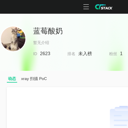
蓝莓酸奶
暂无介绍
2623
未入榜
1
ID
排名
粉丝
动态
xray 扫描 PoC