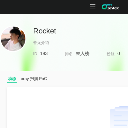
Rocket
暂无介绍
183
未入榜
0
ID
排名
粉丝
动态
xray 扫描 PoC