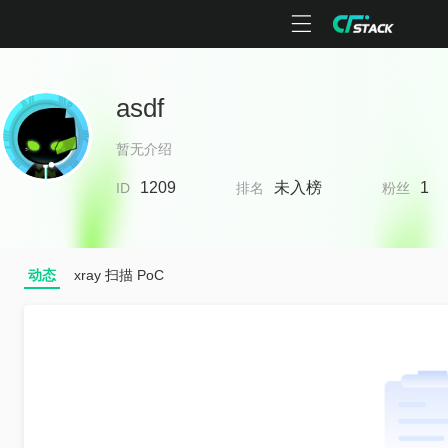
asdf
暂无介绍
1209
未入榜
1
ID
排名
粉丝
动态
xray 扫描 PoC