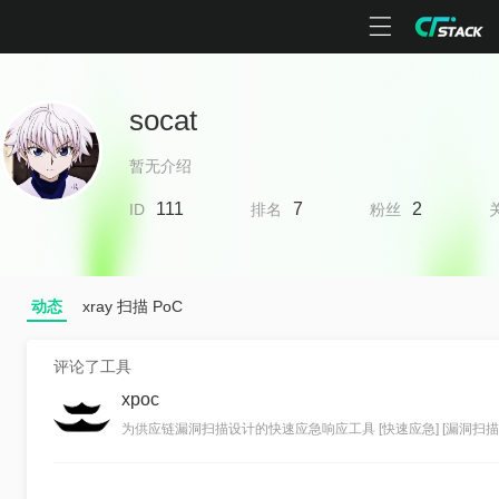
socat
暂无介绍
111
7
2
ID
排名
粉丝
动态
xray 扫描 PoC
评论了工具
xpoc