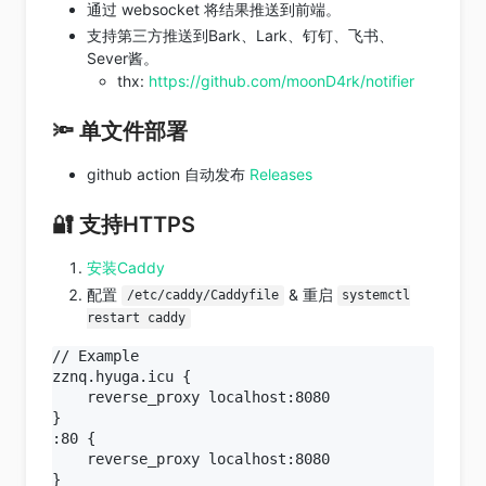
通过 websocket 将结果推送到前端。
支持第三方推送到Bark、Lark、钉钉、飞书、
Sever酱。
thx:
https://github.com/moonD4rk/notifier
🔦 单文件部署
github action 自动发布
Releases
🔐 支持HTTPS
安装Caddy
配置
& 重启
/etc/caddy/Caddyfile
systemctl
restart caddy
// Example

zznq.hyuga.icu {

    reverse_proxy localhost:8080

}

:80 {

    reverse_proxy localhost:8080
