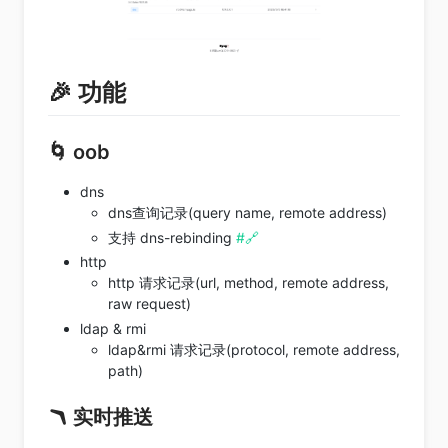
🎉 功能
🌀 oob
dns
dns查询记录(query name, remote address)
支持 dns-rebinding
#🔗
http
http 请求记录(url, method, remote address,
raw request)
ldap & rmi
ldap&rmi 请求记录(protocol, remote address,
path)
🪃 实时推送