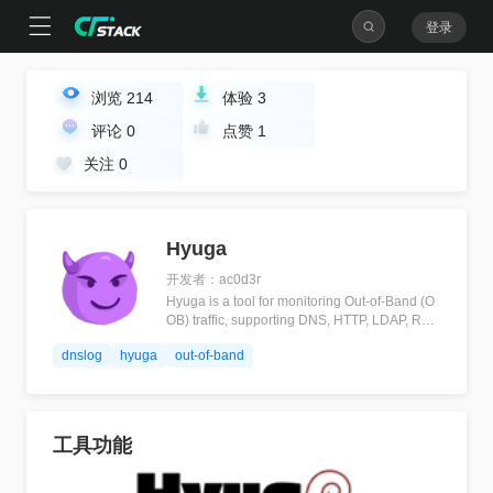
登录
浏览
214
体验
3
评论
0
点赞
1
关注
0
Hyuga
开发者：ac0d3r
Hyuga is a tool for monitoring Out-of-Band (O
OB) traffic, supporting DNS, HTTP, LDAP, RMI,
and DNS-Rebinding。🪤
dnslog
hyuga
out-of-band
工具功能