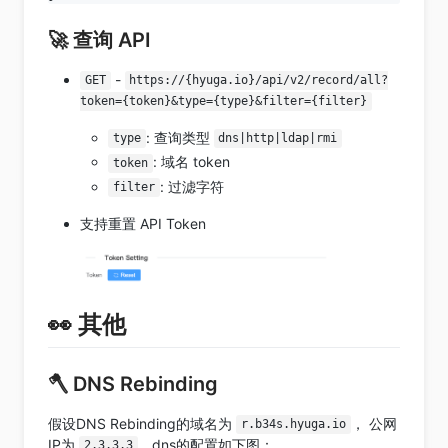
🚀 查询 API
-
GET
https://{hyuga.io}/api/v2/record/all?
token={token}&type={type}&filter={filter}
: 查询类型
type
dns|http|ldap|rmi
: 域名 token
token
: 过滤字符
filter
支持重置 API Token
👀 其他
🪓 DNS Rebinding
假设DNS Rebinding的域名为
， 公网
r.b34s.hyuga.io
IP为
，dns的配置如下图：
2.3.3.3