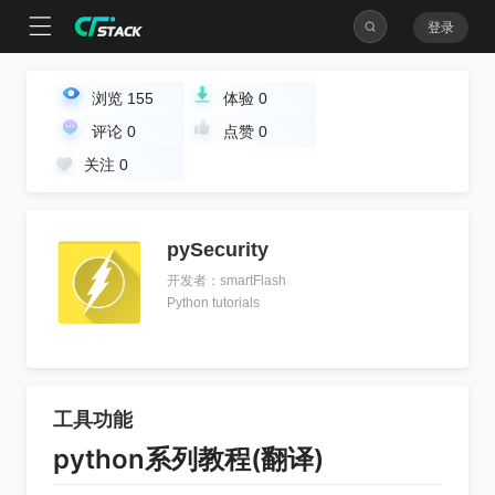
登录
浏览
155
体验
0
评论
0
点赞
0
关注
0
pySecurity
开发者：smartFlash
Python tutorials
工具功能
python系列教程(翻译)