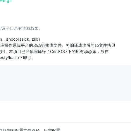
af.git
nginx/及子目录有读取权限。
hocorasick, zlib）
编译对应操作系统平台的动态链接库文件。将编译成功后的so文件拷贝
下。为方便大家使用，本项目已经预编译好了CentOS7下的所有动态库，放在
nresty/lualib下即可。
化配置文件，包括规则配置文件路径，日志配置。