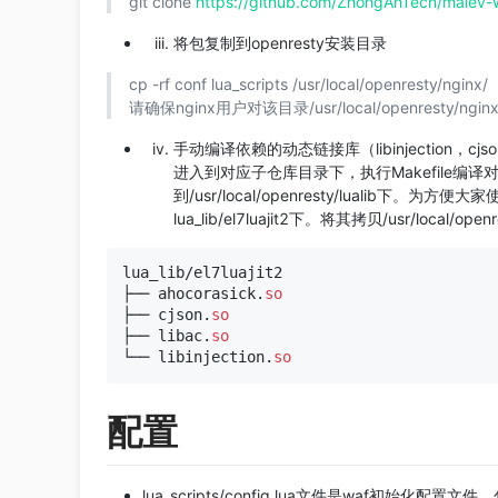
git clone
https://github.com/ZhongAnTech/maiev-w
将包复制到openresty安装目录
cp -rf conf lua_scripts /usr/local/openresty/nginx/
请确保nginx用户对该目录/usr/local/openresty/
手动编译依赖的动态链接库（libinjection，cjson，a
进入到对应子仓库目录下，执行Makefile
到/usr/local/openresty/lualib
lua_lib/el7luajit2下。将其拷贝/usr/local/ope
lua_lib/el7luajit2

├── ahocorasick.
so
├── cjson.
so
├── libac.
so
└── libinjection.
so
配置
lua_scripts/config.lua文件是waf初始