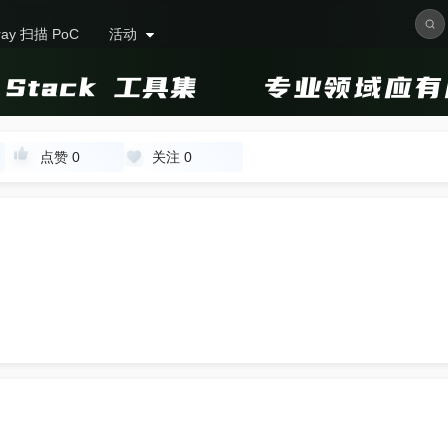
ray 扫描 PoC
活动
点赞
0
关注
0