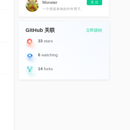
Monster
关 注
一个简简单单的中年男子。
GitHub 关联
立即跳转
33
stars
6
watching
14
forks