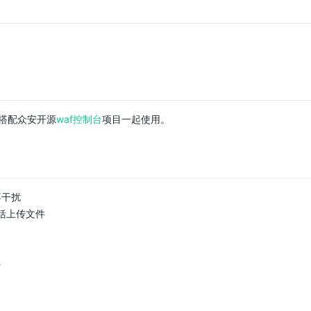
需搭配众安开源
waf控制台
项目一起使用。
不干扰
包括上传文件
击