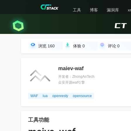
工具
博客
漏洞库
x
浏览
160
体验
0
评论
0
maiev-waf
开发者：ZhongAnTech
众安开源waf引擎
WAF
lua
openresty
opensource
工具功能