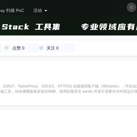
ray 扫描 PoC
活动
点赞
0
关注
0
n、SSR、SSRoT、NaïveProxy、SOCKS、HTTP(S) 全能通用客户端（Windows
端工具，绿色便携版免安装仅6MB、使用轻量语言 aardio 开发不需要任何外部运行