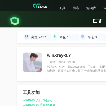
工具
博客
漏洞库
x
浏览
2437
体验
45
评论
0
winXray-3.7
开发者：hans822418
V2Ray、Xray、Shadowsocks、Troja
动切换 - 速度快如闪电，提供一键自动部署服务
工具功能
winXray 入门小技巧
winXray 相关视频列表