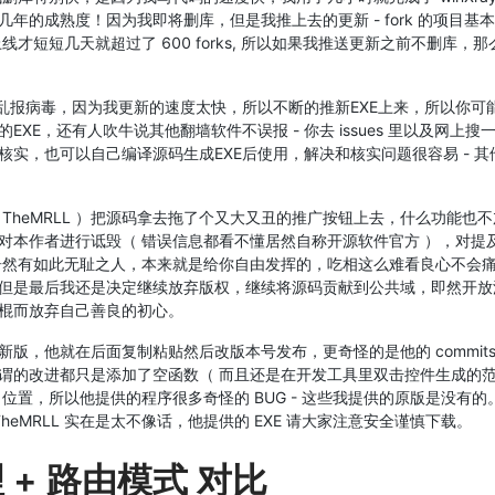
的成熟度！因为我即将删库，但是我推上去的更新 - fork 的项目基
上线才短短几天就超过了 600 forks, 所以如果我推送更新之前不删库，那
乱报病毒，因为我更新的速度太快，所以不断的推新EXE上来，所以你可
E，还有人吹牛说其他翻墙软件不误报 - 你去 issues 里以及网上搜
实，也可以自己编译源码生成EXE后使用，解决和核实问题很容易 - 其
人（TheMRLL ）把源码拿去拖了个又大又丑的推广按钮上去，什么功能也不
对本作者进行诋毁（ 错误信息都看不懂居然自称开源软件官方 ），对提
世上居然有如此无耻之人，本来就是给你自由发挥的，吃相这么难看良心不会
但是最后我还是决定继续放弃版权，继续将源码贡献到公共域，即然开放
棍而放弃自己善良的初心。
发布新版，他就在后面复制粘贴然后改版本号发布，
更奇怪的是他的 commits
谓的改进都只是添加了空函数
（ 而且还是在开发工具里双击控件生成的
置，所以他提供的程序很多奇怪的 BUG - 这些我提供的原版是没有的
TheMRLL 实在是太不像话，他提供的 EXE 请大家注意安全谨慎下载。
理 + 路由模式 对比