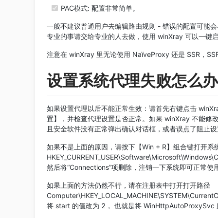
PAC模式: 配置非常简单。
一般不建议普通用户去编辑路由规则 - 错误的配置可能
专业的事请交给专业的人去做，使用 winXray 可以一
注意在 winXray 里无论使用 NaïveProxy 还是 SSR，S
设置系统代理失败怎么办
如果设置代理以后不能正常生效：请首先右键点击 winXra
置】，并检查代理设置是否正常。如果 winXray 不
且安全软件没有正常弹出确认对话框，或者误点了阻止设置 
如果不是上面的原因，请按下【Win + R】组合键打开系统
HKEY_CURRENT_USER\Software\Microsoft\Windows\Curr
然后将“Connections”项删除，注销一下系统即可正常
如果上面的方法仍然不行，请在注册表中打开打开路径
Computer\HKEY_LOCAL_MACHINE\SYSTEM\CurrentCon
将 start 的值改为 2， 也就是将 WinHttpAutoPr