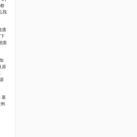
本都
么我
能遇
一下
他套
加
及原
痛
源
 基
范例
。