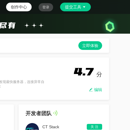
创作中心
提交工具
登录
立即体验
4.7
分
），可自动发现最快服务器，连接异常自
库
编辑
开发者团队
CT Stack
关 注