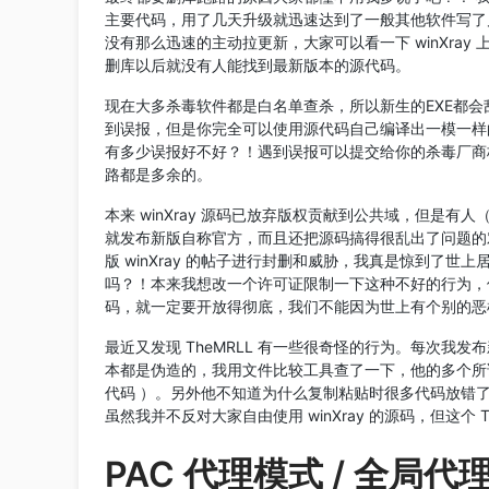
主要代码，用了几天升级就迅速达到了一般其他软件写了几年
没有那么迅速的主动拉更新，大家可以看一下 winXray 
删库以后就没有人能找到最新版本的源代码。
现在大多杀毒软件都是白名单查杀，所以新生的EXE都会
到误报，但是你完全可以使用源代码自己编译出一模一样的EX
有多少误报好不好？！遇到误报可以提交给你的杀毒厂商核
路都是多余的。
本来 winXray 源码已放弃版权贡献到公共域，但是有
就发布新版自称官方，而且还把源码搞得很乱出了问题的
版 winXray 的帖子进行封删和威胁，我真是惊到了
吗？！本来我想改一个许可证限制一下这种不好的行为，
码，就一定要开放得彻底，我们不能因为世上有个别的恶
最近又发现 TheMRLL 有一些很奇怪的行为。每次我
本都是伪造的，我用文件比较工具查了一下，他的多个所
代码 ）。另外他不知道为什么复制粘贴时很多代码放错了位
虽然我并不反对大家自由使用 winXray 的源码，但这个 
PAC 代理模式 / 全局代