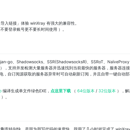
导入链接」体验 winXray 有强大的兼容性。
理不要登录账号更不要长时间使用 ）。
n-go、Shadowsocks、SSR(ShadowsocksR)、SSRoT、NaïveProx
dows系统），支持并发检测大量服务器并迅速找到当前最快的服务器，服务器连
闪电，自订阅源获取的服务器异常时可自动刷新订阅，并且自带一键自动部
o
编译生成单文件绿色EXE，
点这里下载
（
64位版本
/
32位版本
），解
e ）。
库特别快，是因为我写代码的速度快，我用了几小时就完成了 winXray