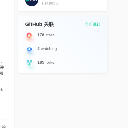
社区袋盐人
GitHub 关联
立即跳转
178
stars
2
watching
y，
185
forks
接异
署
压
 的