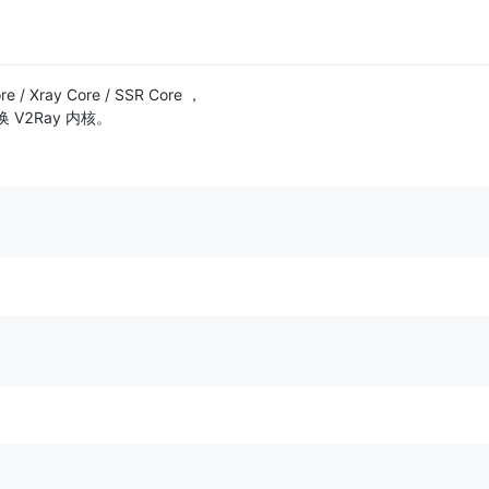
/ Xray Core / SSR Core ，
换 V2Ray 内核。