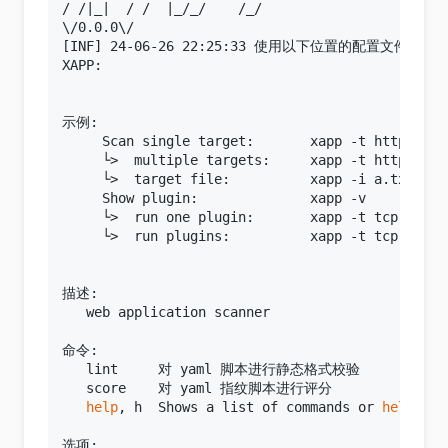
/ /|_|  / /  |_/_/    /_/

\/0.0.0\/

[INF] 24-06-26 22:25:33 使用以下位置的配置文件：/root/.x
XAPP:

示例:

     Scan single target:       xapp -t http://192
     └>  multiple targets:     xapp -t http://19
     └>  target file:          xapp -i a.txt

     Show plugin:              xapp -v

     └>  run one plugin:       xapp -t tcp://192
     └>  run plugins:          xapp -t tcp://192
描述:

   web application scanner

命令:

   lint     对 yaml 脚本进行静态格式校验

   score    对 yaml 指纹脚本进行评分

help
, h  Shows a list of commands or 
help
for
选项:
