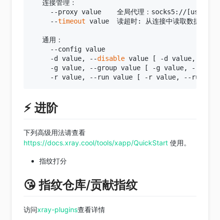
   连接管理：

     --proxy value    全局代理：socks5://[usern
     --
timeout
 value  读超时: 从连接中读取数据的最大耗时 
   通用：

     --config value                   
     -d value, --
disable
 value [ -d value, --
dis
     -g value, --group value [ -g value, -
⚡️ 进阶
下列高级用法请查看
https://docs.xray.cool/tools/xapp/QuickStart
使用。
指纹打分
😘 指纹仓库/贡献指纹
访问
xray-plugins
查看详情