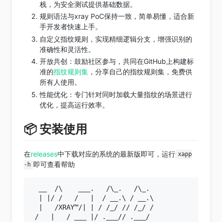
栈，为安全测试提供基础数据。
规则语法与xray PoC保持一致，简单易懂，适合新
手开发者快速上手。
自定义指纹规则，实现精细逻辑分支，增强识别的
准确性和灵活性。
开放共创：鼓励社区参与，共同在GitHub上构建标
准的
指纹规则集
，分享自己的指纹规则集，免费供
所有人使用。
性能优化：专门针对同时加载大量指纹的场景进行
优化，提高运行效率。
📦 安装使用
在
releases
中下载对应的系统的最新版即可，运行
xapp
即可查看帮助
-h
  __  /\    ___.   /\_.   /\_.

  | |/ /   /   |  / __.\ / __.\

  |   /XRAY™/| | / /_/ // /_/ /

 /   |   / ___ |/ .___// .___/
