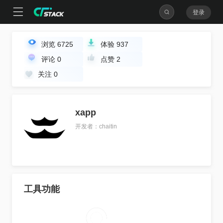
登录
浏览
6725
体验
937
评论
0
点赞
2
关注
0
xapp
开发者：chaitin
工具功能