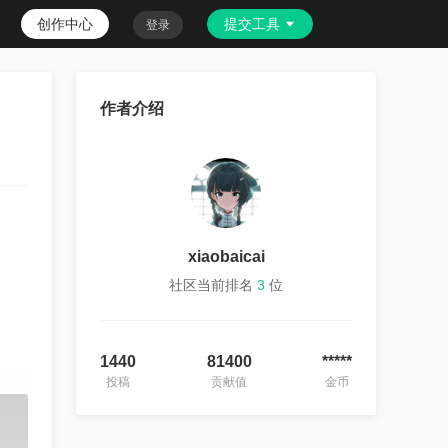
创作中心
提交工具
登录
作者介绍
xiaobaicai
社区当前排名
3
位
1440
81400
*****
投稿
贡献值
金币