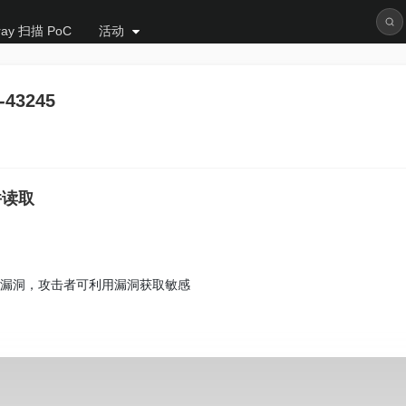
ray 扫描 PoC
活动
-43245
文件读取
取漏洞，攻击者可利用漏洞获取敏感