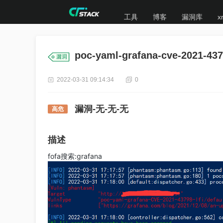
工具
博客
漏洞库
x
poc-yaml-grafana-cve-2021-4379
2022-03-31 09:14:34
0
漏洞-无-无-无
高危
描述
fofa搜索:grafana