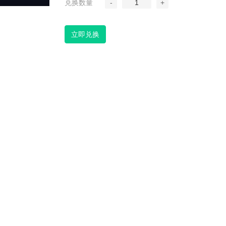
兑换数量
-
1
+
立即兑换