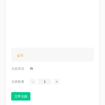
金币
当前库存
件
兑换数量
-
1
+
立即兑换